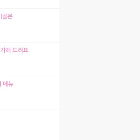
시골은
추가해 드려요
의 메뉴