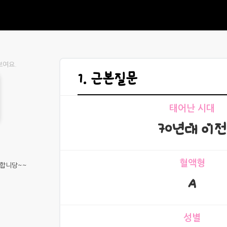
1. 근본질문
태어난 시대
70년대 이전
혈액형
합니당~~
A
성별