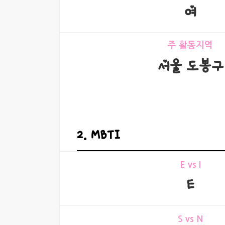
여
주 활동지역
서울 도봉구
2. MBTI
E vs I
E
S vs N