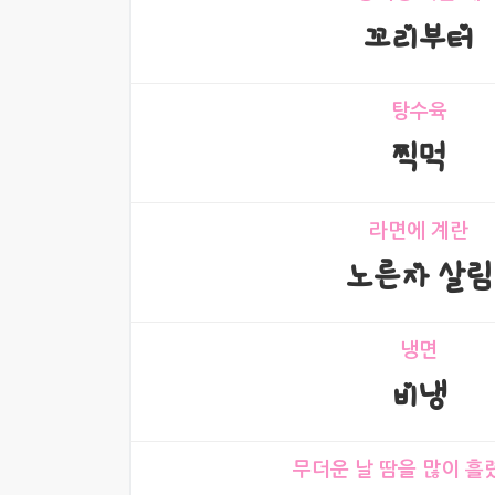
꼬리부터
탕수육
찍먹
라면에 계란
노른자 살림
냉면
비냉
무더운 날 땀을 많이 흘