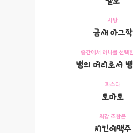
멜로
사탕
금새 아그작
중간에서 하나를 선택
뱀의 머리로서 뱀
파스타
토마토
최강 조합은
치킨에맥주