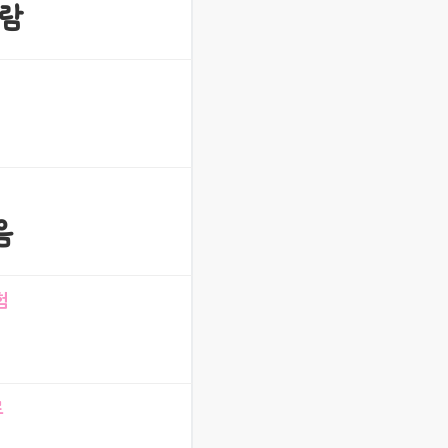
람
음
험
르