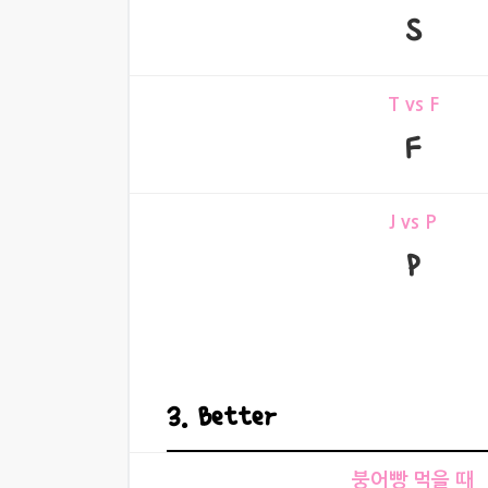
S
T vs F
F
J vs P
P
3. Better
붕어빵 먹을 때